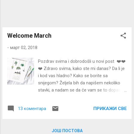
mlijeka u prahu. Zatim dodajte po malo vode
i izjednačite sve. Nemojte da vam smjesa
bude prerijetka jer ćete kasnije morati
nakuhavati. Pustite to da odstoji, ali
povremeno premjesi...
Welcome March
-
март 02, 2018
Pozdrav svima i dobrodošli u novi post ❤️❤️
❤️ Zdravo svima, kako ste mi danas? Da li je
i kod vas hladno? Kako se borite sa
snijegom? Željela bih da napišem nekoliko
stavki, a nadam se da će vam se to dopasti.
Nisam bila neko vrijeme, ali sada se izuzetno
trudim da češće pišem i da imam veću
ПРИКАЖИ СВЕ
13 коментара
interakciju sa vama. Posvetila sam se više
školi i želim da dok je još uvijek neki početak
da sve ocjene dobijem i da onda mogu da
ЈОШ ПОСТОВА
odahnem. Takođe, pored škole imam još