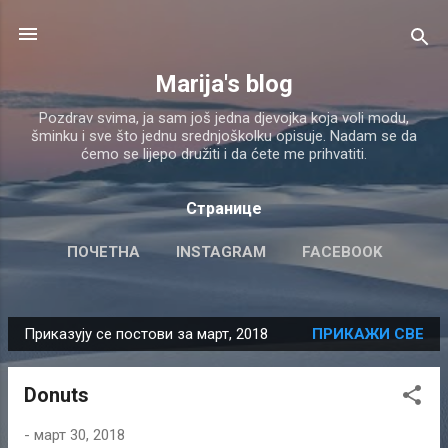
Пређи на главни садржај
Marija's blog
Pozdrav svima, ja sam još jedna djevojka koja voli modu,
šminku i sve što jednu srednjoškolku opisuje. Nadam se da
ćemo se lijepo družiti i da ćete me prihvatiti.
Странице
ПОЧЕТНА
INSTAGRAM
FACEBOOK
ЈОШ…
YOUTUBE
Приказују се постови за март, 2018
ПРИКАЖИ СВЕ
П
о
Donuts
с
т
-
март 30, 2018